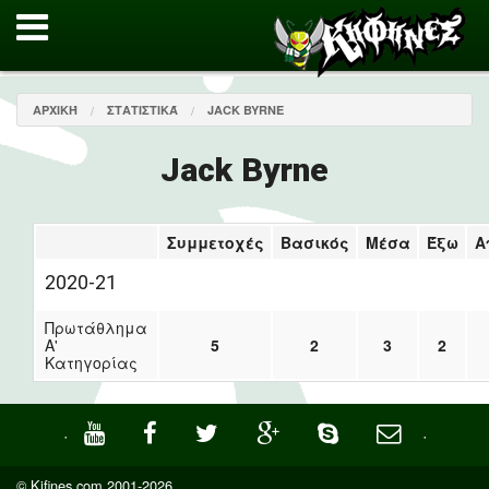
ΑΡΧΙΚΉ
ΣΤΑΤΙΣΤΙΚΆ
JACK BYRNE
Jack Byrne
Συμμετοχές
Βασικός
Μέσα
Έξω
Α
2020-21
Πρωτάθλημα
Α'
5
2
3
2
Κατηγορίας
·
·
© Kifines.com 2001-2026