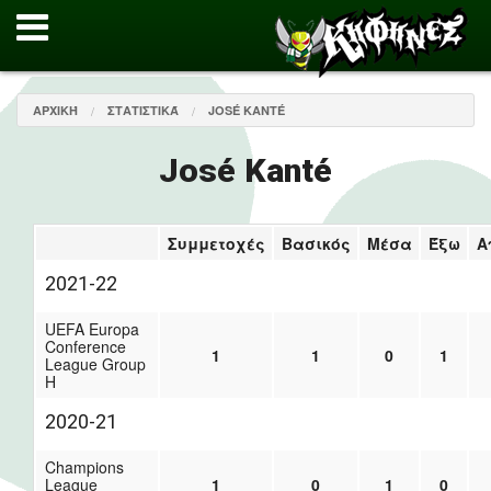
ΑΡΧΙΚΉ
ΣΤΑΤΙΣΤΙΚΆ
JOSÉ KANTÉ
José Kanté
Συμμετοχές
Βασικός
Μέσα
Έξω
Α
2021-22
UEFA Europa
Conference
1
1
0
1
League Group
H
2020-21
Champions
League
1
0
1
0