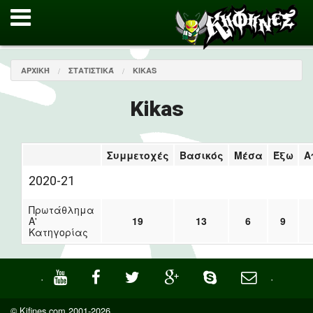
ΑΡΧΙΚΉ
ΣΤΑΤΙΣΤΙΚΆ
KIKAS
Kikas
Συμμετοχές
Βασικός
Μέσα
Έξω
Α
2020-21
Πρωτάθλημα
Α'
19
13
6
9
Κατηγορίας
·
·
© Kifines.com 2001-2026