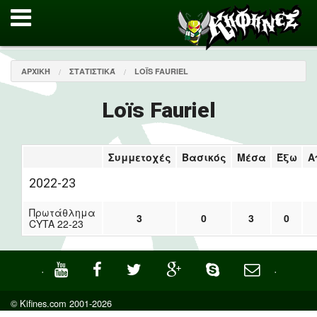
ΑΡΧΙΚΉ
ΣΤΑΤΙΣΤΙΚΆ
LOÏS FAURIEL
Loïs Fauriel
Συμμετοχές
Βασικός
Μέσα
Έξω
Α
2022-23
Πρωτάθλημα
3
0
3
0
CYTA 22-23
·
·
© Kifines.com 2001-2026