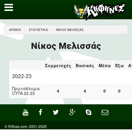
ΑΡΧΙΚΉ
ΣΤΑΤΙΣΤΙΚΆ
ΝΊΚΟΣ ΜΕΛΙΣΣΆΣ
Νίκος Μελισσάς
Συμμετοχές
Βασικός
Μέσα
Έξω
Α
2022-23
Πρωτάθλημα
4
4
0
0
CYTA 22-23
·
·
© Kifines.com 2001-2026