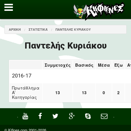
ΑΡΧΙΚΉ
ΣΤΑΤΙΣΤΙΚΆ
ΠΑΝΤΕΛΉΣ ΚΥΡΙΆΚΟΥ
Παντελής Κυριάκου
Συμμετοχές
Βασικός
Μέσα
Έξω
Α
2016-17
Πρωτάθλημα
Α'
13
13
0
2
Κατηγορίας
·
·
© Kifines.com 2001-2026