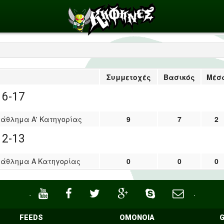
Συμμετοχές
Βασικός
Μέσ
16-17
άθλημα Α' Κατηγορίας
9
7
2
12-13
άθλημα Α Κατηγορίας
0
0
0
·
·
FEEDS
ΟΜΟΝΟΙΑ