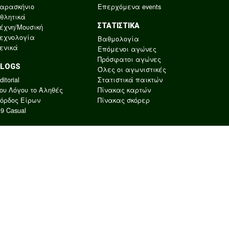
αρασκήνιο
Επερχόμενα events
θλητικά
ΣΤΑΤΙΣΤΙΚΑ
έχνη/Μουσική
εχνολογία
Βαθμολογία
ενικά
Επόμενοι αγώνες
Πρόσφατοι αγώνες
BLOGS
Όλες οι αγωνιστικές
ditorial
Στατιστικά παικτών
ου Λόγου το Αληθές
Πίνακας καρτών
όρδος Είρων
Πίνακας σκόρερ
9 Casual