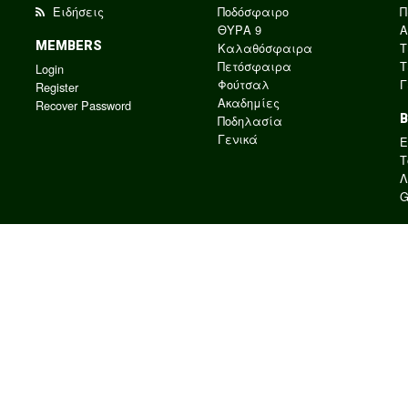
Ειδήσεις
Ποδόσφαιρο
Π
ΘΥΡΑ 9
Α
MEMBERS
Καλαθόσφαιρα
Τ
Πετόσφαιρα
Τ
Login
Φούτσαλ
Γ
Register
Ακαδημίες
Recover Password
Ποδηλασία
Γενικά
E
Τ
Λ
G