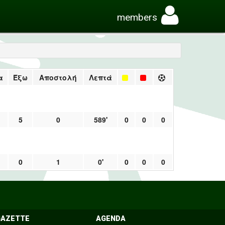
members
α
Έξω
Αποστολή
Λεπτά
5
0
589'
0
0
0
0
1
0'
0
0
0
GAZETTE
AGENDA