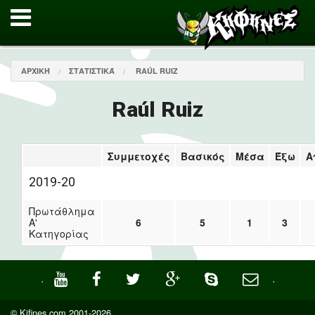
ΑΡΧΙΚΉ
ΣΤΑΤΙΣΤΙΚΆ
RAÚL RUIZ
Raúl Ruiz
Συμμετοχές
Βασικός
Μέσα
Έξω
Α
2019-20
Πρωτάθλημα
Α'
6
5
1
3
Κατηγορίας
·
·
© Kifines.com 2001-2026