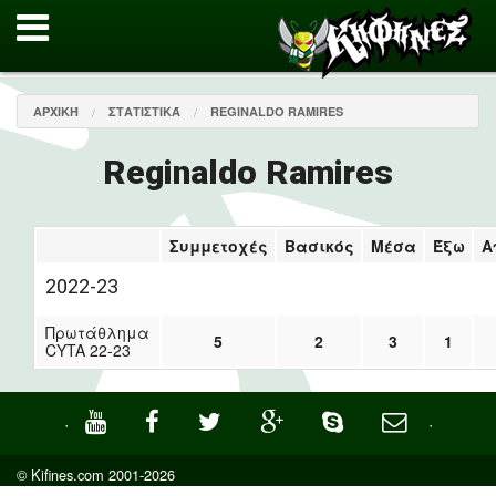
ΑΡΧΙΚΉ
ΣΤΑΤΙΣΤΙΚΆ
REGINALDO RAMIRES
Reginaldo Ramires
Συμμετοχές
Βασικός
Μέσα
Έξω
Α
2022-23
Πρωτάθλημα
5
2
3
1
CYTA 22-23
·
·
© Kifines.com 2001-2026