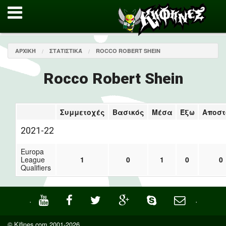
ΑΡΧΙΚΉ
ΣΤΑΤΙΣΤΙΚΆ
ROCCO ROBERT SHEIN
Rocco Robert Shein
Συμμετοχές
Βασικός
Μέσα
Έξω
Αποστ
2021-22
Europa
League
1
0
1
0
0
Qualifiers
·
·
© Kifines.com 2001-2026