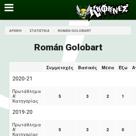
ΑΡΧΙΚΉ
ΣΤΑΤΙΣΤΙΚΆ
ROMÁN GOLOBART
Román Golobart
Συμμετοχές
Βασικός
Μέσα
Έξω
Α
2020-21
Πρωτάθλημα
Α'
5
3
2
1
Κατηγορίας
2019-20
Πρωτάθλημα
Α'
5
3
2
0
Κατηγορίας