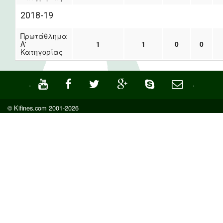
2018-19
Πρωτάθλημα
Α'
1
1
0
0
Κατηγορίας
·
·
© Kifines.com 2001-2026