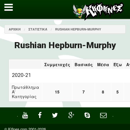
ΑΡΧΙΚΉ
ΣΤΑΤΙΣΤΙΚΆ
RUSHIAN HEPBURN-MURPHY
Rushian Hepburn-Murphy
Συμμετοχές
Βασικός
Μέσα
Έξω
Α
2020-21
Πρωτάθλημα
Α'
15
7
8
5
Κατηγορίας
·
·
© Kifines.com 2001-2026