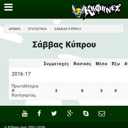
ΑΡΧΙΚΉ
ΣΤΑΤΙΣΤΙΚΆ
ΣΆΒΒΑΣ ΚΎΠΡΟΥ
Σάββας Κύπρου
Συμμετοχές
Βασικός
Μέσα
Έξω
Α
2016-17
Πρωτάθλημα
Α'
3
0
3
0
Κατηγορίας
·
·
© Kifines.com 2001-2026