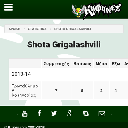
ΑΡΧΙΚΉ
ΣΤΑΤΙΣΤΙΚΆ
SHOTA GRIGALASHVILI
Shota Grigalashvili
Συμμετοχές
Βασικός
Μέσα
Έξω
Α
2013-14
Πρωτάθλημα
Α
7
5
2
4
Κατηγορίας
·
·
© Kifines.com 2001-2026