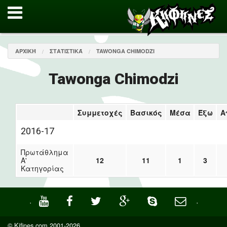
ΑΡΧΙΚΉ
ΣΤΑΤΙΣΤΙΚΆ
TAWONGA CHIMODZI
Tawonga Chimodzi
Συμμετοχές
Βασικός
Μέσα
Έξω
Α
2016-17
Πρωτάθλημα
Α'
12
11
1
3
Κατηγορίας
·
·
© Kifines.com 2001-2026