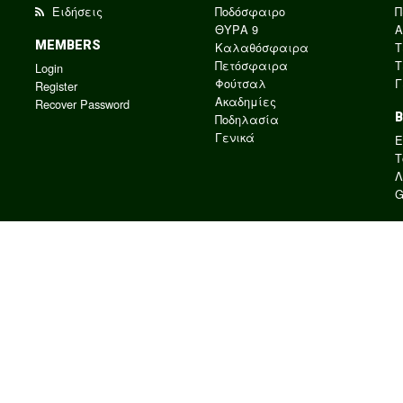
Ειδήσεις
Ποδόσφαιρο
Π
ΘΥΡΑ 9
Α
MEMBERS
Καλαθόσφαιρα
Τ
Πετόσφαιρα
Τ
Login
Φούτσαλ
Γ
Register
Ακαδημίες
Recover Password
Ποδηλασία
Γενικά
E
Τ
Λ
G