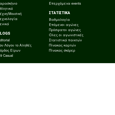
αρασκήνιο
Επερχόμενα events
θλητικά
ΣΤΑΤΙΣΤΙΚΑ
έχνη/Μουσική
εχνολογία
Βαθμολογία
ενικά
Επόμενοι αγώνες
Πρόσφατοι αγώνες
BLOGS
Όλες οι αγωνιστικές
ditorial
Στατιστικά παικτών
ου Λόγου το Αληθές
Πίνακας καρτών
όρδος Είρων
Πίνακας σκόρερ
9 Casual