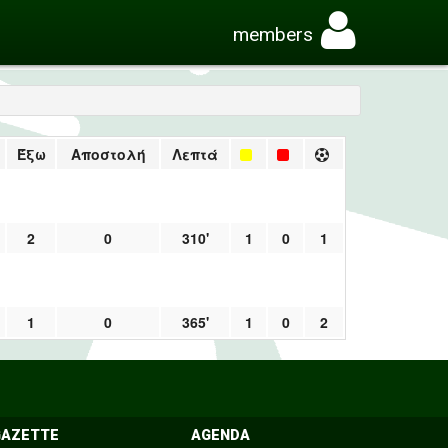
members
Έξω
Αποστολή
Λεπτά
2
0
310'
1
0
1
1
0
365'
1
0
2
GAZETTE
AGENDA