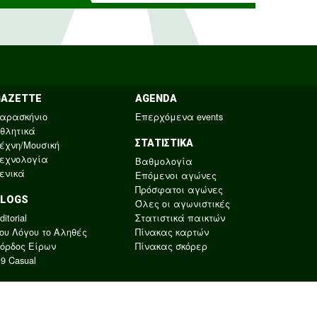
GAZETTE
AGENDA
αρασκήνιο
Επερχόμενα events
θλητικά
ΣΤΑΤΙΣΤΙΚΑ
έχνη/Μουσική
εχνολογία
Βαθμολογία
ενικά
Επόμενοι αγώνες
Πρόσφατοι αγώνες
BLOGS
Όλες οι αγωνιστικές
ditorial
Στατιστικά παικτών
ου Λόγου το Αληθές
Πίνακας καρτών
όρδος Είρων
Πίνακας σκόρερ
9 Casual