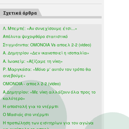
Σχετικά άρθρα
Λ. Μπεμπέ: «Αν συνεχίσουμε έτσι...»
Απόλυτα ψυχοφθόρο στατιστικό
Στιγμιότυπα: ΟΜΟΝΟΙΑ Vs αποελ 2-2 (video)
Α. Δημητρίου «Δεν ικανοποιεί η ισοπαλία»
Α. Ιωακείμ: «Αξίζαμε τη νίκη»
Ρ. Μαργκάσα: «Μόνο μ' αυτόν τον τρόπο θα
ανεβούμε»
OMONOIA - αποελ 2-2 (video)
Α.Δημητρίου: «Με νίκη αλλάζουν όλα προς το
καλύτερο»
Η αποστολή για το ντέρμπι
Ο Μασιάς στο ντέρμπι
Η προπώληση των εισιτηρίων για τον αγώνα
με αντίπαλο το αποελ