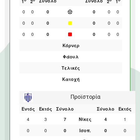
Σύνολο
Σύνολο
1
2
2
1
0
0
0
0
0
0
0
0
0
0
0
0
0
0
0
0
0
0
Κόρνερ
Φάουλ
Τελικές
Κατοχή
Προϊστορία
Εντός
Εκτός
Σύνολο
Σύνολο
Εκτός
Ε
4
3
7
Νίκες
4
1
0
0
0
Ισοπ.
0
0