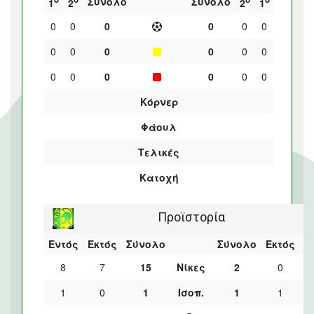
Σύνολο
Σύνολο
1
2
2
1
0
0
0
0
0
0
0
0
0
0
0
0
0
0
0
0
0
0
Κόρνερ
Φάουλ
Τελικές
Κατοχή
Προϊστορία
Εντός
Εκτός
Σύνολο
Σύνολο
Εκτός
Ε
8
7
15
Νίκες
2
0
1
0
1
Ισοπ.
1
1