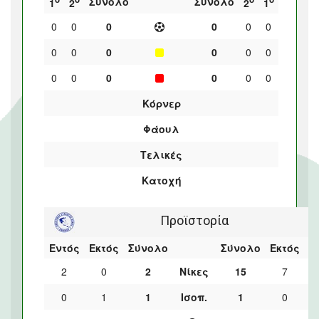
Σύνολο
Σύνολο
1
2
2
1
0
0
0
0
0
0
0
0
0
0
0
0
0
0
0
0
0
0
Κόρνερ
Φάουλ
Τελικές
Κατοχή
Προϊστορία
Εντός
Εκτός
Σύνολο
Σύνολο
Εκτός
Ε
2
0
2
Νίκες
15
7
0
1
1
Ισοπ.
1
0