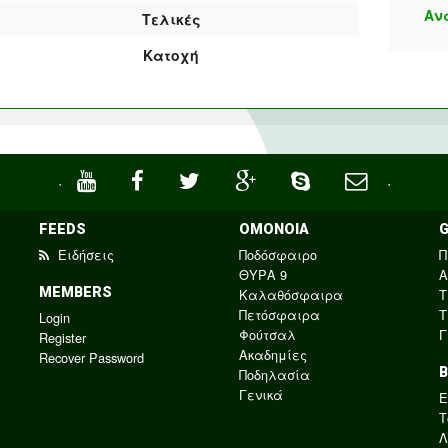
Αν
Τελικές
Κατοχή
·
·
FEEDS
ΟΜΟΝΟΙΑ
Ειδήσεις
Ποδόσφαιρο
Π
ΘΥΡΑ 9
Α
MEMBERS
Καλαθόσφαιρα
Τ
Πετόσφαιρα
Τ
Login
Φούτσαλ
Γ
Register
Ακαδημίες
Recover Password
Ποδηλασία
Γενικά
E
Τ
Λ