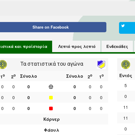
Share on
Facebook
τιστικά και προϊστορία
Λεπτό προς λεπτό
Ενδεκάδες
Τα στατιστικά του αγώνα
Εντός
ο
ο
ο
ο
Σύνολο
Σύνολο
1
2
2
1
5
0
0
0
0
0
0
0
0
0
0
0
0
0
11
0
0
0
0
0
0
11
Κόρνερ
0
Φάουλ