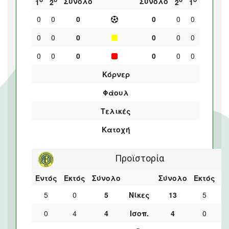
Σύνολο
Σύνολο
1
2
2
1
0
0
0
0
0
0
0
0
0
0
0
0
0
0
0
0
0
0
Κόρνερ
Φάουλ
Τελικές
Κατοχή
Προϊστορία
Εντός
Εκτός
Σύνολο
Σύνολο
Εκτός
Ε
5
0
5
Νίκες
13
5
0
4
4
Ισοπ.
4
0