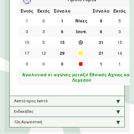
Εντός
Εκτός
Σύνολο
Σύνολο
Εκτός
Ε
1
0
1
Νίκες
9
5
3
3
6
Ισοπ.
6
3
10
5
15
31
15
17
12
29
21
14
0
0
0
1
1
Αναλυτικά οι αγώνες μεταξύ Εθνικός Αχνας και 
Λεμεσού
Λεπτό προς λεπτό
Ενδεκάδες
12η Αγωνιστική