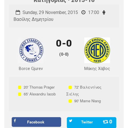
Sunday, 29 November, 2015
17:00
Βασίλης Δημητρίου
0-0
(0-0)
Borce Gjurev
Μάκης Χάβος
20'
Thomas Prager
72'
Βαλεντίνος
65'
Alexandru Iacob
Σιέλης
90'
Mame Niang
0
Facebook
Twitter