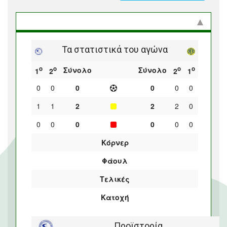
Στατιστικά και προϊστορία
Τα στατιστικά του αγώνα
ο
ο
ο
ο
Σύνολο
Σύνολο
1
2
2
1
0
0
0
0
0
0
1
1
2
2
2
0
0
0
0
0
0
0
Κόρνερ
Φάουλ
Τελικές
Κατοχή
Προϊστορία