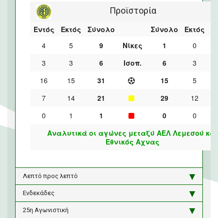
Προϊστορία
Εντός
Εκτός
Σύνολο
Σύνολο
Εκτός
Ε
4
5
9
Νίκες
1
0
3
3
6
Ισοπ.
6
3
16
15
31
15
5
7
14
21
29
12
0
1
1
0
0
Αναλυτικά οι αγώνες μεταξύ ΑΕΛ Λεμεσού και
Εθνικός Αχνας
Λεπτό προς λεπτό
Ενδεκάδες
25η Αγωνιστική