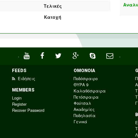
Αναλυ
Τελικές
Κατοχή
·
·
FEEDS
ΟΜΟΝΟΙΑ
Ειδήσεις
Ποδόσφαιρο
Π
ΘΥΡΑ 9
Α
MEMBERS
Καλαθόσφαιρα
Τ
Πετόσφαιρα
Τ
Login
Φούτσαλ
Γ
Register
Ακαδημίες
Recover Password
Ποδηλασία
Γενικά
E
Τ
Λ