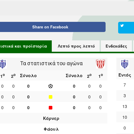
Share on
Facebook
τιστικά και προϊστορία
Λεπτό προς λεπτό
Ενδεκάδες
Τα στατιστικά του αγώνα
Εντός
ο
ο
ο
ο
Σύνολο
Σύνολο
1
2
2
1
7
0
0
0
0
0
0
3
0
0
0
0
0
0
13
0
0
0
0
0
0
10
Κόρνερ
0
Φάουλ