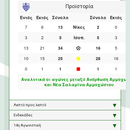
Προϊστορία
Εντός
Εκτός
Σύνολο
Σύνολο
Εκτός
Ε
7
6
13
Νίκες
2
0
3
2
5
Ισοπ.
5
3
13
21
34
16
5
10
15
25
28
16
0
1
1
1
1
Αναλυτικά οι αγώνες μεταξύ Ανόρθωση Αμμοχώσ
και Νέα Σαλαμίνα Αμμοχώστου
Λεπτό προς λεπτό
Ενδεκάδες
14η Αγωνιστική