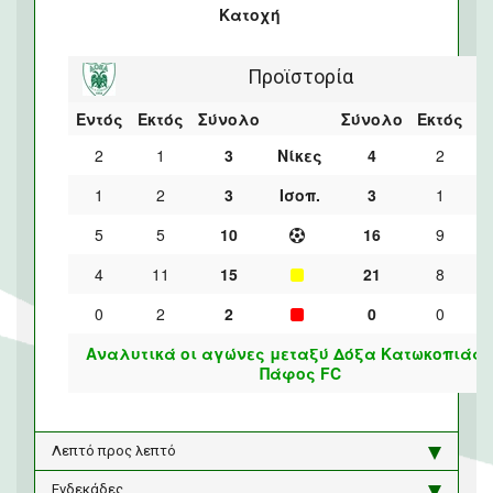
Κατοχή
Προϊστορία
Εντός
Εκτός
Σύνολο
Σύνολο
Εκτός
Ε
2
1
3
Νίκες
4
2
1
2
3
Ισοπ.
3
1
5
5
10
16
9
4
11
15
21
8
0
2
2
0
0
Αναλυτικά οι αγώνες μεταξύ Δόξα Κατωκοπιάς 
Πάφος FC
Λεπτό προς λεπτό
Ενδεκάδες