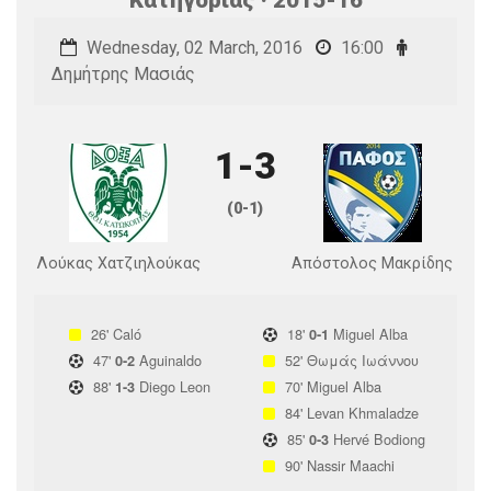
Wednesday, 02 March, 2016
16:00
Δημήτρης Μασιάς
1-3
(0-1)
Λούκας Χατζιηλούκας
Απόστολος Μακρίδης
26'
Caló
18'
Miguel Alba
0-1
47'
Aguinaldo
52'
Θωμάς Ιωάννου
0-2
88'
Diego Leon
70'
Miguel Alba
1-3
84'
Levan Khmaladze
85'
Hervé Bodiong
0-3
90'
Nassir Maachi