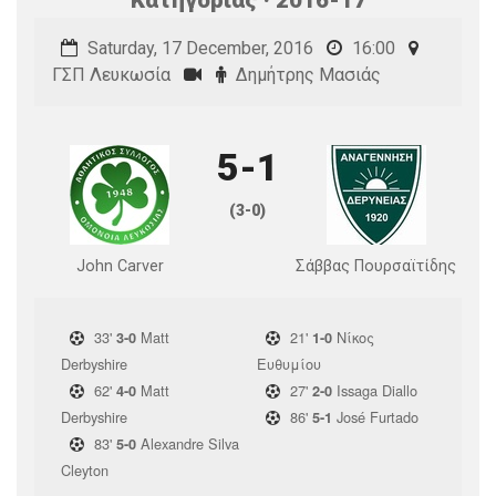
Saturday, 17 December, 2016
16:00
ΓΣΠ Λευκωσία
Δημήτρης Μασιάς
5-1
(3-0)
John Carver
Σάββας Πουρσαϊτίδης
33'
Matt
21'
Νίκος
3-0
1-0
Derbyshire
Ευθυμίου
62'
Matt
27'
Issaga Diallo
4-0
2-0
Derbyshire
86'
José Furtado
5-1
83'
Alexandre Silva
5-0
Cleyton