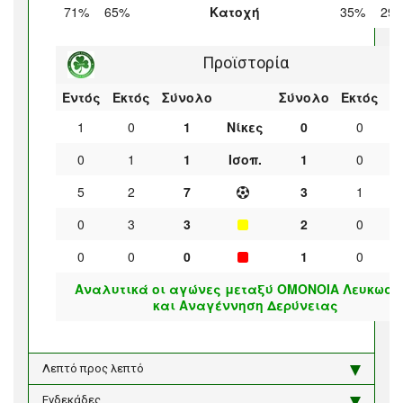
71%
65%
Κατοχή
35%
29
Προϊστορία
Εντός
Εκτός
Σύνολο
Σύνολο
Εκτός
Ε
1
0
1
Νίκες
0
0
0
1
1
Ισοπ.
1
0
5
2
7
3
1
0
3
3
2
0
0
0
0
1
0
Αναλυτικά οι αγώνες μεταξύ ΟΜΟΝΟΙΑ Λευκωσί
και Αναγέννηση Δερύνειας
Λεπτό προς λεπτό
Ενδεκάδες