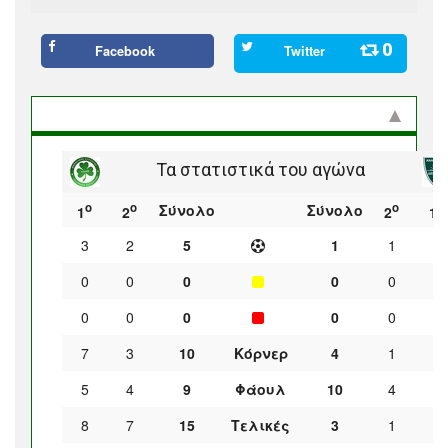
0
Facebook
Twitter
Στατιστικά και προϊστορία
Τα στατιστικά του αγώνα
ο
ο
ο
ο
Σύνολο
Σύνολο
1
2
2
1
3
2
5
1
1
0
0
0
0
0
0
0
0
0
0
0
0
0
7
3
10
Κόρνερ
4
1
3
5
4
9
Φάουλ
10
4
6
8
7
15
Τελικές
3
1
2