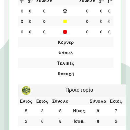
Σύνολο
Σύνολο
1
2
2
1
0
0
0
0
0
0
0
0
0
0
0
0
0
0
0
0
0
0
Κόρνερ
Φάουλ
Τελικές
Κατοχή
Προϊστορία
Εντός
Εκτός
Σύνολο
Σύνολο
Εκτός
Ε
5
3
8
Νίκες
9
7
2
6
8
Ισοπ.
8
2