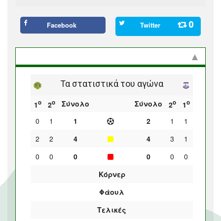
0
Facebook
Twitter
Στατιστικά και προϊστορία
Τα στατιστικά του αγώνα
ο
ο
ο
ο
Σύνολο
Σύνολο
1
2
2
1
0
1
1
2
1
1
2
2
4
4
3
1
0
0
0
0
0
0
Κόρνερ
Φάουλ
Τελικές