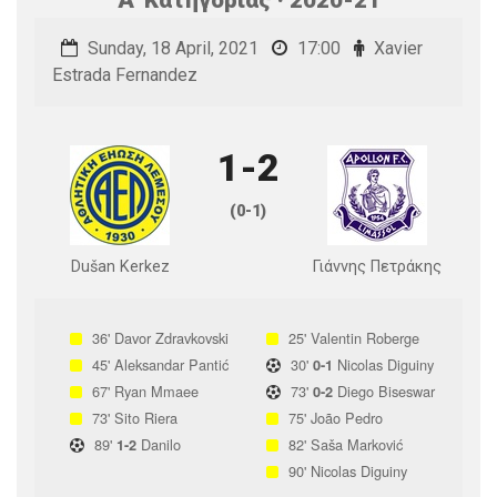
Sunday, 18 April, 2021
17:00
Xavier
Estrada Fernandez
1-2
(0-1)
Dušan Kerkez
Γιάννης Πετράκης
36'
Davor Zdravkovski
25'
Valentin Roberge
45'
Aleksandar Pantić
30'
Nicolas Diguiny
0-1
67'
Ryan Mmaee
73'
Diego Biseswar
0-2
73'
Sito Riera
75'
João Pedro
89'
Danilo
82'
Saša Marković
1-2
90'
Nicolas Diguiny