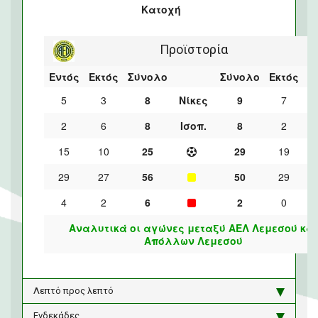
Κατοχή
Προϊστορία
Εντός
Εκτός
Σύνολο
Σύνολο
Εκτός
Ε
5
3
8
Νίκες
9
7
2
6
8
Ισοπ.
8
2
15
10
25
29
19
29
27
56
50
29
4
2
6
2
0
Αναλυτικά οι αγώνες μεταξύ ΑΕΛ Λεμεσού και
Απόλλων Λεμεσού
Λεπτό προς λεπτό
Ενδεκάδες