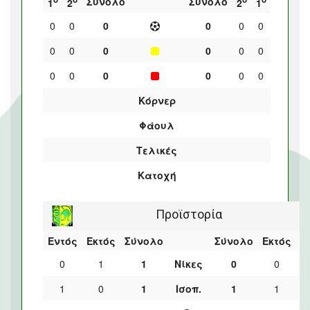
Σύνολο
Σύνολο
1
2
2
1
0
0
0
0
0
0
0
0
0
0
0
0
0
0
0
0
0
0
Κόρνερ
Φάουλ
Τελικές
Κατοχή
Προϊστορία
Εντός
Εκτός
Σύνολο
Σύνολο
Εκτός
Ε
0
1
1
Νίκες
0
0
1
0
1
Ισοπ.
1
1