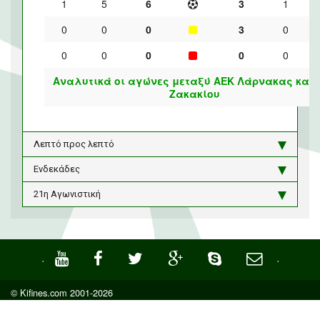
1
5
6
3
1
0
0
0
3
0
0
0
0
0
0
Αναλυτικά οι αγώνες μεταξύ ΑΕΚ Λάρνακας και 
Ζακακίου
Λεπτό προς λεπτό
Ενδεκάδες
21η Αγωνιστική
·
·
© Kifines.com 2001-2026