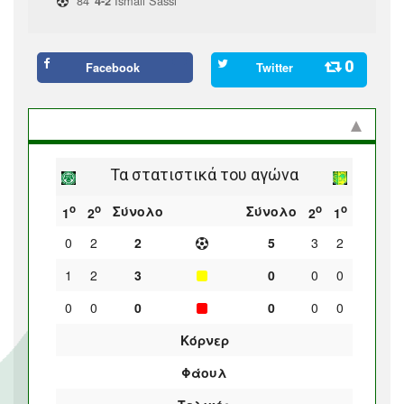
84'
Ismail Sassi
4-2
0
Facebook
Twitter
Στατιστικά και προϊστορία
Τα στατιστικά του αγώνα
ο
ο
ο
ο
Σύνολο
Σύνολο
1
2
2
1
0
2
2
5
3
2
1
2
3
0
0
0
0
0
0
0
0
0
Κόρνερ
Φάουλ