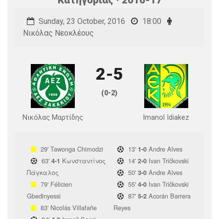
Sunday, 23 October, 2016
18:00
Νικόλας Νεοκλέους
2-5
(0-2)
Νικόλας Μαρτίδης
Imanol Idiakez
29'
Tawonga Chimodzi
13'
Andre Alves
1-0
63'
Κωνσταντίνος
14'
Ivan Tričkovski
4-1
2-0
Πάγκαλος
50'
Andre Alves
3-0
79'
Félicien
55'
Ivan Tričkovski
4-0
Gbedinyessi
87'
Acorán Barrera
5-2
83'
Nicolás Villafañe
Reyes