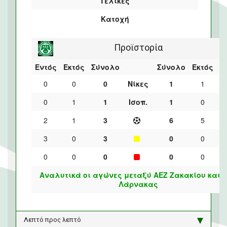
Τελικές
Κατοχή
Προϊστορία
Εντός
Εκτός
Σύνολο
Σύνολο
Εκτός
Ε
0
0
0
Νίκες
1
1
0
1
1
Ισοπ.
1
0
2
1
3
6
5
3
0
3
0
0
0
0
0
0
0
Αναλυτικά οι αγώνες μεταξύ ΑΕΖ Ζακακίου και 
Λάρνακας
Λεπτό προς λεπτό