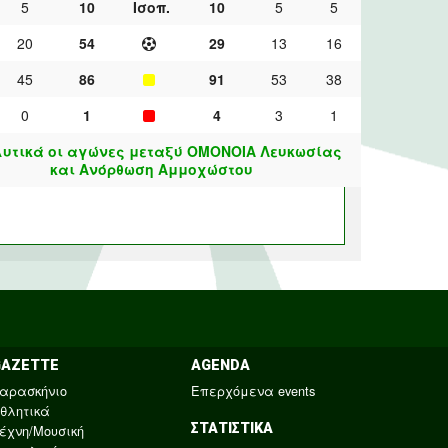
5
10
Ισοπ.
10
5
5
20
54
29
13
16
45
86
91
53
38
0
1
4
3
1
υτικά οι αγώνες μεταξύ ΟΜΟΝΟΙΑ Λευκωσίας
και Ανόρθωση Αμμοχώστου
GAZETTE
AGENDA
αρασκήνιο
Επερχόμενα events
θλητικά
ΣΤΑΤΙΣΤΙΚΑ
έχνη/Μουσική