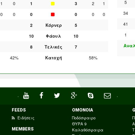
5
1
0
1
3
2
1
34
0
0
0
0
0
0
41
2
Κόρνερ
5
1
10
Φάουλ
10
Αναλ
8
Τελικές
7
42%
Κατοχή
58%
·
·
FEEDS
ΟΜΟΝΟΙΑ
Ειδήσεις
Ποδόσφαιρο
Π
ΘΥΡΑ 9
Α
MEMBERS
Καλαθόσφαιρα
Τ