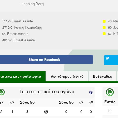
Henning Berg
5'
Ernest Asante
43'
Mur
1-0
27'
Φώτης Παπουλής
60'
Jo
2-0
45'
Ernest Asante
67'
Κώ
48'
Ernest Asante
3-0
Share on
Facebook
τιστικά και προϊστορία
Λεπτό προς λεπτό
Ενδεκάδες
Τα στατιστικά του αγώνα
Εντός
ο
ο
ο
ο
Σύνολο
Σύνολο
1
2
2
1
11
2
1
3
0
0
0