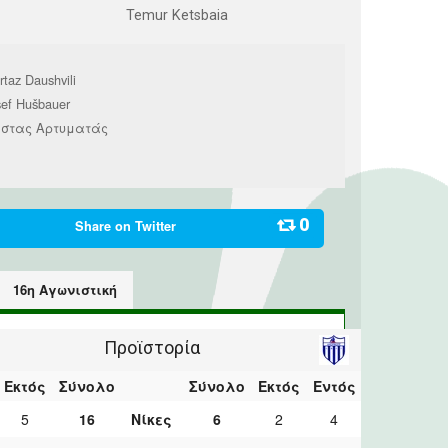
Temur Ketsbaia
taz Daushvili
sef Hušbauer
στας Αρτυματάς
0
Share on
Twitter
16η Αγωνιστική
Προϊστορία
Εκτός
Σύνολο
Σύνολο
Εκτός
Εντός
5
16
Νίκες
6
2
4