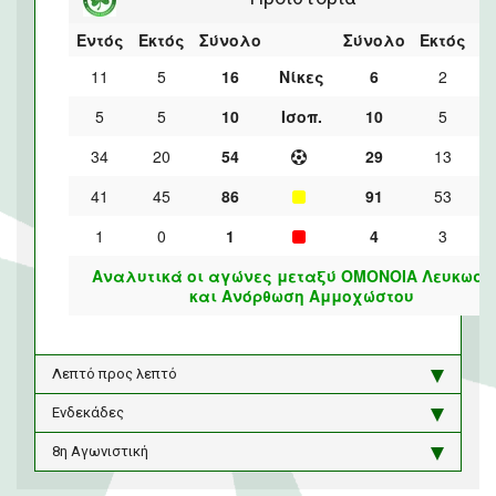
Εντός
Εκτός
Σύνολο
Σύνολο
Εκτός
Ε
11
5
16
Νίκες
6
2
5
5
10
Ισοπ.
10
5
34
20
54
29
13
41
45
86
91
53
1
0
1
4
3
Αναλυτικά οι αγώνες μεταξύ ΟΜΟΝΟΙΑ Λευκωσί
και Ανόρθωση Αμμοχώστου
Λεπτό προς λεπτό
Ενδεκάδες
8η Αγωνιστική