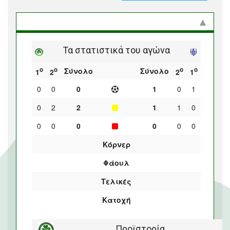
Στατιστικά και προϊστορία
Τα στατιστικά του αγώνα
ο
ο
ο
ο
Σύνολο
Σύνολο
1
2
2
1
0
0
0
1
0
1
0
2
2
1
1
0
0
0
0
0
0
0
Κόρνερ
Φάουλ
Τελικές
Κατοχή
Προϊστορία