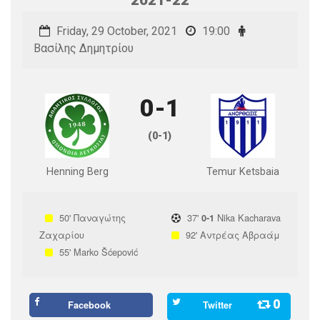
Friday, 29 October, 2021
19:00
Βασίλης Δημητρίου
0-1
(0-1)
Henning Berg
Temur Ketsbaia
50'
Παναγώτης
37'
Nika Kacharava
0-1
Ζαχαρίου
92'
Αντρέας Αβραάμ
55'
Marko Šćepović
0
Facebook
Twitter