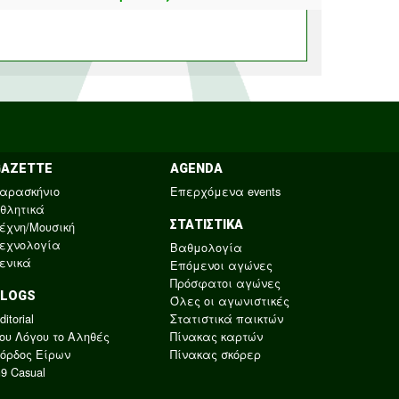
GAZETTE
AGENDA
αρασκήνιο
Επερχόμενα events
θλητικά
ΣΤΑΤΙΣΤΙΚΑ
έχνη/Μουσική
εχνολογία
Βαθμολογία
ενικά
Επόμενοι αγώνες
Πρόσφατοι αγώνες
BLOGS
Όλες οι αγωνιστικές
ditorial
Στατιστικά παικτών
ου Λόγου το Αληθές
Πίνακας καρτών
όρδος Είρων
Πίνακας σκόρερ
9 Casual