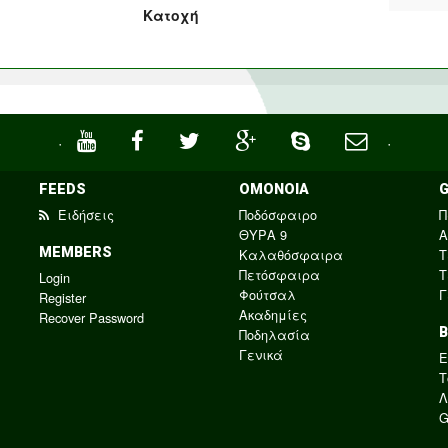
Κατοχή
·
·
FEEDS
ΟΜΟΝΟΙΑ
Ειδήσεις
Ποδόσφαιρο
Π
ΘΥΡΑ 9
Α
MEMBERS
Καλαθόσφαιρα
Τ
Πετόσφαιρα
Τ
Login
Φούτσαλ
Γ
Register
Ακαδημίες
Recover Password
Ποδηλασία
Γενικά
E
Τ
Λ
G