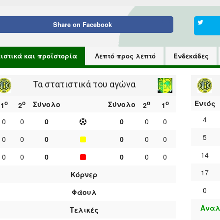
Share on
Facebook
τιστικά και προϊστορία
Λεπτό προς λεπτό
Ενδεκάδες
Τα στατιστικά του αγώνα
Εντός
ο
ο
ο
ο
Σύνολο
Σύνολο
1
2
2
1
4
0
0
0
0
0
0
5
0
0
0
0
0
0
14
0
0
0
0
0
0
17
Κόρνερ
0
Φάουλ
Αναλ
Τελικές