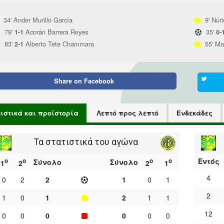
34'
Ander Murillo García
9'
Núri
79'
Acorán Barrera Reyes
35'
1-1
0-
83'
Alberto Tete Chammara
55'
Ma
2-1
Share on
Facebook
τιστικά και προϊστορία
Λεπτό προς λεπτό
Ενδεκάδες
Τα στατιστικά του αγώνα
Εντός
ο
ο
ο
ο
Σύνολο
Σύνολο
1
2
2
1
4
0
2
2
1
0
1
2
1
0
1
2
1
1
12
0
0
0
0
0
0