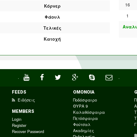
16
Κόρνερ
1
Φάουλ
Αναλυ
Τελικές
Κατοχή
·
·
FEEDS
ΟΜΟΝΟΙΑ
Ειδήσεις
Ποδόσφαιρο
Π
ΘΥΡΑ 9
Α
MEMBERS
Καλαθόσφαιρα
Τ
Πετόσφαιρα
Τ
Login
Φούτσαλ
Γ
Register
Ακαδημίες
Recover Password
Ποδηλασία