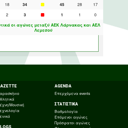
18
34
45
28
17
2
3
1
1
0
τικά οι αγώνες μεταξύ ΑΕΚ Λάρνακας και ΑΕΛ
Λεμεσού
GAZETTE
AGENDA
αρασκήνιο
Επερχόμενα events
θλητικά
ΣΤΑΤΙΣΤΙΚΑ
έχνη/Μουσική
εχνολογία
Βαθμολογία
ενικά
Επόμενοι αγώνες
Πρόσφατοι αγώνες
BLOGS