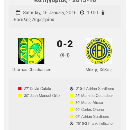
Saturday, 16 January, 2016
19:00
Βασίλης Δημητρίου
0-2
(0-1)
Thomas Christiansen
Μάκης Χάβος
27'
David Catala
2'
Adrián Sardinero
0-1
30'
Juan Manuel Ortiz
25'
Mathieu Coutadeur
30'
Marco Airosa
50'
Carlos Ohene
67'
Adrián Sardinero
75'
Frank Feltscher
0-2