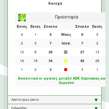
Κατοχή
Προϊστορία
Εντός
Εκτός
Σύνολο
Σύνολο
Εκτός
Ε
4
1
5
Νίκες
9
5
2
5
7
Ισοπ.
7
2
12
8
20
27
13
16
18
34
45
28
1
2
3
1
1
Αναλυτικά οι αγώνες μεταξύ ΑΕΚ Λάρνακας και 
Λεμεσού
Λεπτό προς λεπτό
Ενδεκάδες