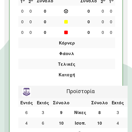
Σύνολο
Σύνολο
1
2
2
1
0
0
0
0
0
0
0
0
0
0
0
0
0
0
0
0
0
0
Κόρνερ
Φάουλ
Τελικές
Κατοχή
Προϊστορία
Εντός
Εκτός
Σύνολο
Σύνολο
Εκτός
Ε
6
3
9
Νίκες
8
3
4
6
10
Ισοπ.
10
4