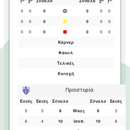
Σύνολο
Σύνολο
1
2
2
1
0
0
0
0
0
0
0
0
0
0
0
0
0
0
0
0
0
0
Κόρνερ
Φάουλ
Τελικές
Κατοχή
Προϊστορία
Εντός
Εκτός
Σύνολο
Σύνολο
Εκτός
Ε
5
3
8
Νίκες
9
3
6
4
10
Ισοπ.
10
6