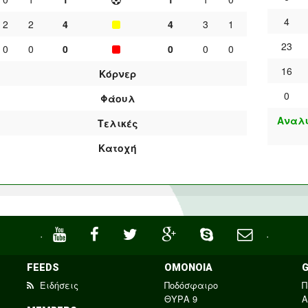
4
2
2
4
4
3
1
23
0
0
0
0
0
0
16
Κόρνερ
0
Φάουλ
Αναλυ
Τελικές
Κατοχή
·
·
FEEDS
ΟΜΟΝΟΙΑ
Ειδήσεις
Ποδόσφαιρο
Π
ΘΥΡΑ 9
Α