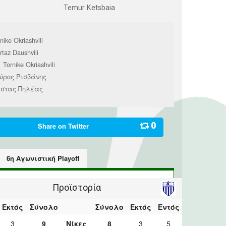
Temur Ketsbaia
nike Okriashvili
taz Daushvili
Tornike Okriashvili
1
ύρος Ρισβάνης
στας Πηλέας
0
Share on
Twitter
6η Αγωνιστική Playoff
Προϊστορία
Εκτός
Σύνολο
Σύνολο
Εκτός
Εντός
3
9
Νίκες
8
3
5