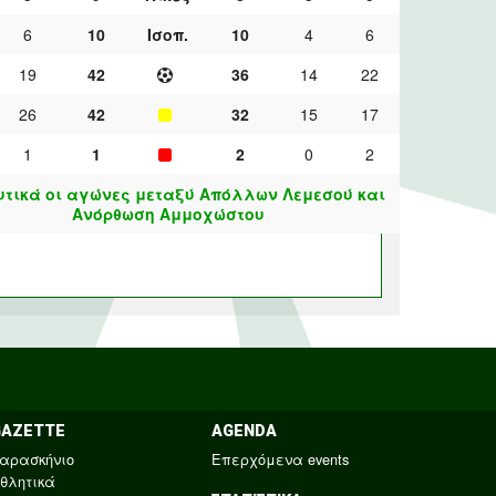
6
10
Ισοπ.
10
4
6
19
42
36
14
22
26
42
32
15
17
1
1
2
0
2
τικά οι αγώνες μεταξύ Απόλλων Λεμεσού και
Ανόρθωση Αμμοχώστου
GAZETTE
AGENDA
αρασκήνιο
Επερχόμενα events
θλητικά