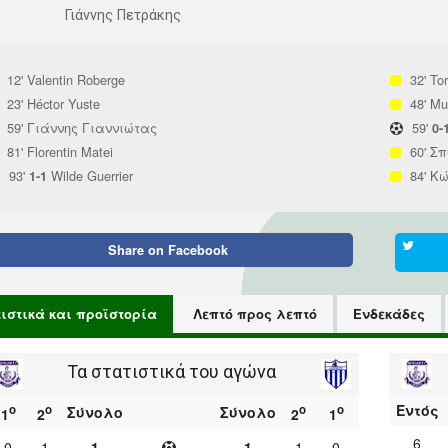
Γιάννης Πετράκης
12'
Valentin Roberge
32'
Tor
23'
Héctor Yuste
48'
Mur
59'
Γιάννης Γιαννιώτας
59'
0-
81'
Florentin Matei
60'
Σπ
93'
Wilde Guerrier
84'
Κώ
1-1
Share on
Facebook
τιστικά και προϊστορία
Λεπτό προς λεπτό
Ενδεκάδες
Τα στατιστικά του αγώνα
Εντός
ο
ο
ο
ο
Σύνολο
Σύνολο
1
2
2
1
6
0
1
1
1
1
0