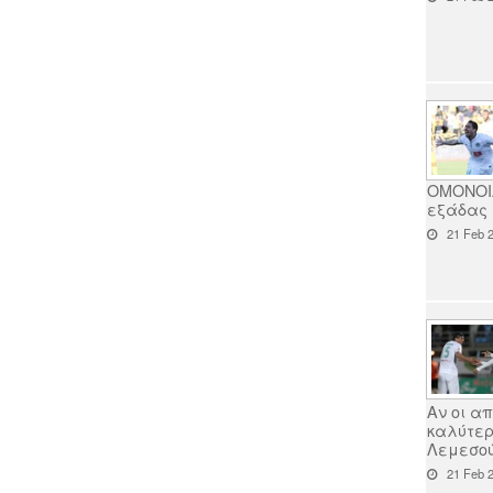
ΟΜΟΝΟΙΑ
εξάδας τ
21 Feb 2
Αν οι α
καλύτερ
Λεμεσού.
21 Feb 2