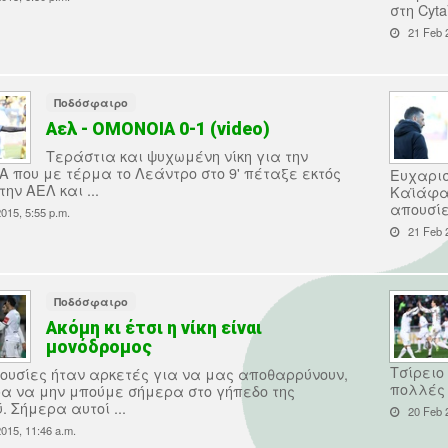
στη Cyta
21 Feb 2
Ποδόσφαιρο
Αελ - ΟΜΟΝΟΙΑ 0-1 (video)
Τεράστια και ψυχωμένη νίκη για την
 που με τέρμα το Λεάντρο στο 9' πέταξε εκτός
Ευχαρισ
ην ΑΕΛ και ...
Καϊάφας
απουσίε
015, 5:55 p.m.
21 Feb 2
Ποδόσφαιρο
Ακόμη κι έτσι η νίκη είναι
μονόδρομος
Τσίρειο 
πουσίες ήταν αρκετές για να μας αποθαρρύνουν,
πολλές .
α να μην μπούμε σήμερα στο γήπεδο της
 Σήμερα αυτοί ...
20 Feb 2
015, 11:46 a.m.