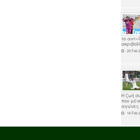
το αντι
ακριβοδ
20 Feb 2
Η ζωή σ
που μέν
αγώνες α
16 Feb 2