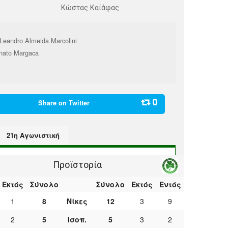
Κώστας Καϊάφας
Leandro Almeida Marcolini
nato Margaca
0
Share on
Twitter
21η Αγωνιστική
Προϊστορία
Εκτός
Σύνολο
Σύνολο
Εκτός
Εντός
1
8
Νίκες
12
3
9
2
5
Ισοπ.
5
3
2