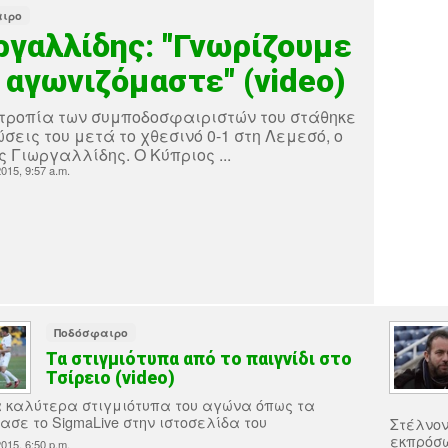
ιρο
ργαλλίδης: "Γνωρίζουμε
 αγωνιζόμαστε" (video)
οτροπία των συμποδοσφαιριστών του στάθηκε
σεις του μετά το χθεσινό 0-1 στη Λεμεσό, ο
 Γιωργαλλίδης. Ο Κύπριος ...
015, 9:57 a.m.
Ποδόσφαιρο
Τα στιγμιότυπα από το παιγνίδι στο
Τσίρειο (video)
α καλύτερα στιγμιότυπα του αγώνα όπως τα
ασε το SigmaLive στην ιστοσελίδα του
Στέλνον
εκπρόσω
015, 6:50 p.m.