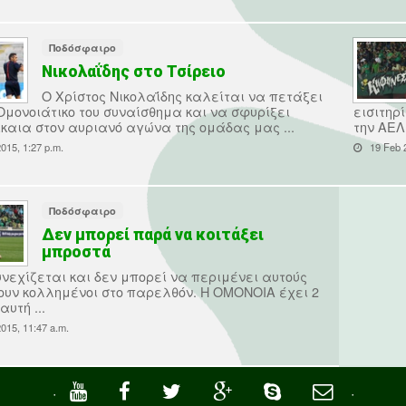
Ποδόσφαιρο
Νικολαΐδης στο Τσίρειο
Ο Χρίστος Νικολαΐδης καλείται να πετάξει
-Ομονοιάτικο του συναίσθημα και να σφυρίξει
εισιτηρ
ίκαια στον αυριανό αγώνα της ομάδας μας ...
την ΑΕΛ,
015, 1:27 p.m.
19 Feb 2
Ποδόσφαιρο
Δεν μπορεί παρά να κοιτάξει
μπροστά
υνεχίζεται και δεν μπορεί να περιμένει αυτούς
ουν κολλημένοι στο παρελθόν. Η ΟΜΟΝΟΙΑ έχει 2
υτή ...
015, 11:47 a.m.
·
·