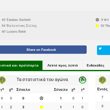
45'
Esteban Sachetti
9'
0-1
54'
Βαλεντίνος Σιέλης
52'
Re
90'
Luciano Bebê
Share on
Facebook
τιστικά και προϊστορία
Λεπτό προς λεπτό
Ενδεκάδες
Τα στατιστικά του αγώνα
Εντός
ο
ο
ο
ο
Σύνολο
Σύνολο
1
2
2
1
7
0
0
0
1
0
1
3
1
2
3
1
1
0