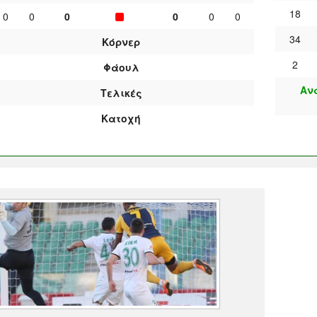
18
0
0
0
0
0
0
34
Κόρνερ
2
Φάουλ
Αν
Τελικές
Κατοχή