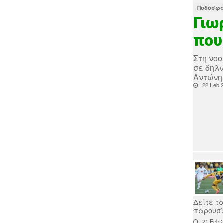
Ποδόσφα
Γιω
που
Στη νο
σε δηλώ
Αντώνης
22 Feb 2
Δείτε τ
παρουσί
21 Feb 2