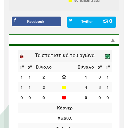
90'
Ismail Sassi
0
Facebook
Twitter
Στατιστικά και προϊστορία
Τα στατιστικά του αγώνα
ο
ο
ο
ο
Σύνολο
Σύνολο
1
2
2
1
1
1
2
1
0
1
1
1
2
4
3
1
0
0
0
0
0
0
Κόρνερ
Φάουλ