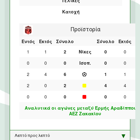
Τελικές
Κατοχή
Προϊστορία
Εντός
Εκτός
Σύνολο
Σύνολο
Εκτός
Ε
1
1
2
Νίκες
0
0
0
0
0
Ισοπ.
0
0
2
4
6
1
1
2
0
2
4
4
0
0
0
0
0
Αναλυτικά οι αγώνες μεταξύ Ερμής Αραδίππου 
ΑΕΖ Ζακακίου
Λεπτό προς λεπτό