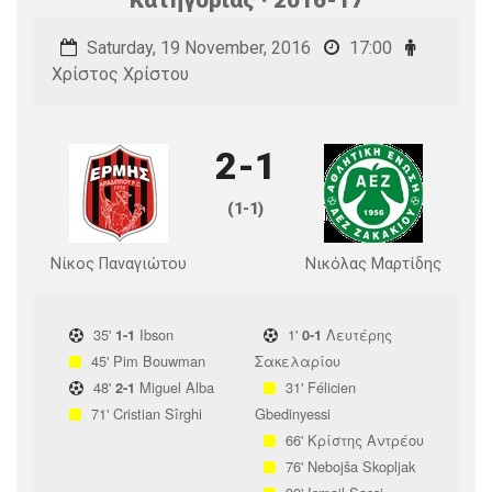
Saturday, 19 November, 2016
17:00
Χρίστος Χρίστου
2-1
(1-1)
Νίκος Παναγιώτου
Νικόλας Μαρτίδης
35'
Ibson
1'
Λευτέρης
1-1
0-1
45'
Pim Bouwman
Σακελαρίου
48'
Miguel Alba
31'
Félicien
2-1
71'
Cristian Sîrghi
Gbedinyessi
66'
Κρίστης Αντρέου
76'
Nebojša Skopljak