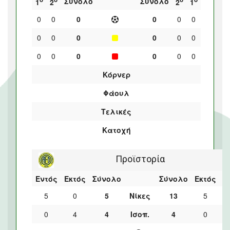
Σύνολο
Σύνολο
1
2
2
1
0
0
0
0
0
0
0
0
0
0
0
0
0
0
0
0
0
0
Κόρνερ
Φάουλ
Τελικές
Κατοχή
Προϊστορία
Εντός
Εκτός
Σύνολο
Σύνολο
Εκτός
Ε
5
0
5
Νίκες
13
5
0
4
4
Ισοπ.
4
0