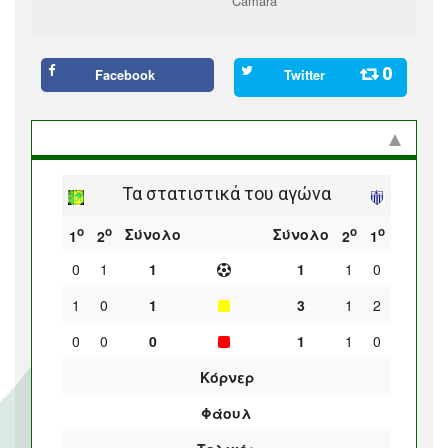
Camara
0
Facebook
Twitter
Στατιστικά και προϊστορία
Τα στατιστικά του αγώνα
ο
ο
ο
ο
Σύνολο
Σύνολο
1
2
2
1
0
1
1
1
1
0
1
0
1
3
1
2
0
0
0
1
1
0
Κόρνερ
Φάουλ