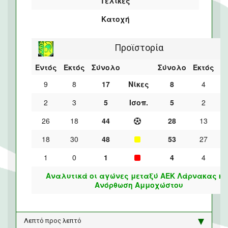
Τελικές
Κατοχή
Προϊστορία
Εντός
Εκτός
Σύνολο
Σύνολο
Εκτός
Ε
9
8
17
Νίκες
8
4
2
3
5
Ισοπ.
5
2
26
18
44
28
13
18
30
48
53
27
1
0
1
4
4
Αναλυτικά οι αγώνες μεταξύ ΑΕΚ Λάρνακας κα
Ανόρθωση Αμμοχώστου
Λεπτό προς λεπτό