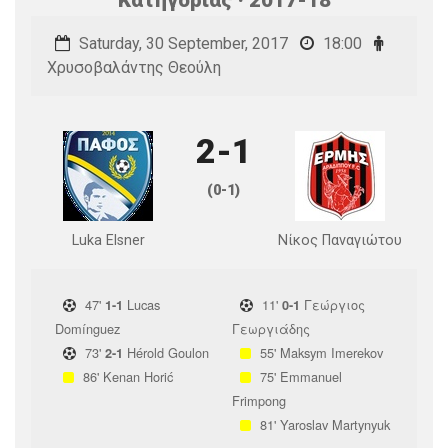
Saturday, 30 September, 2017
18:00
Χρυσοβαλάντης Θεούλη
2-1
(0-1)
Luka Elsner
Νίκος Παναγιώτου
47'
Lucas
11'
Γεώργιος
1-1
0-1
Domínguez
Γεωργιάδης
73'
Hérold Goulon
55'
Maksym Imerekov
2-1
86'
Kenan Horić
75'
Emmanuel
Frimpong
81'
Yaroslav Martynyuk