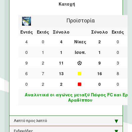
Κατοχή
Προϊστορία
Εντός
Εκτός
Σύνολο
Σύνολο
Εκτός
Ε
4
0
4
Νίκες
2
0
0
1
1
Ισοπ.
1
0
9
2
11
9
3
6
7
13
16
8
0
2
2
0
0
Αναλυτικά οι αγώνες μεταξύ Πάφος FC και Ερμ
Αραδίππου
Λεπτό προς λεπτό
Ενδεκάδες