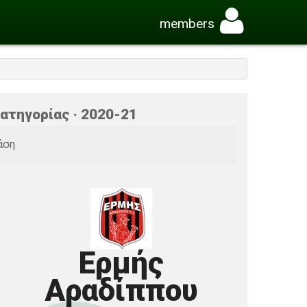
members
ατηγορίας · 2020-21
άση
Ερμής
Αραδίππου