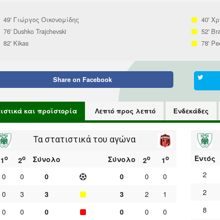
49'
Γιώργος Οικονομίδης
40'
Χρ
76'
Dushko Trajchevski
52'
Br
82'
Kikas
78'
Pe
Share on
Facebook
τιστικά και προϊστορία
Λεπτό προς λεπτό
Ενδεκάδες
Τα στατιστικά του αγώνα
Εντός
ο
ο
ο
ο
Σύνολο
Σύνολο
1
2
2
1
2
0
0
0
0
0
0
2
0
3
3
3
2
1
8
0
0
0
0
0
0