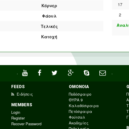
17
Κόρνερ
2
Φάουλ
Αναλυ
Τελικές
Κατοχή
·
·
FEEDS
ΟΜΟΝΟΙΑ
Ειδήσεις
Ποδόσφαιρο
Π
ΘΥΡΑ 9
Α
MEMBERS
Καλαθόσφαιρα
Τ
Πετόσφαιρα
Τ
Login
Φούτσαλ
Γ
Register
Ακαδημίες
Recover Password
Ποδηλασία