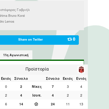
ιστόφορος Γαβριήλ
ahima Bruno Koné
dro Lemos
0
Share on
Twitter
11η Αγωνιστική
Προϊστορία
Εκτός
Σύνολο
Σύνολο
Εκτός
Εντός
0
2
Νίκες
7
3
4
2
4
Ισοπ.
4
2
2
6
14
24
11
13