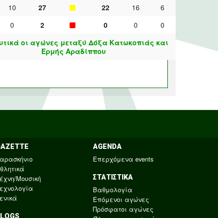
10
27
22
16
6
0
2
0
0
0
τικά οι αγώνες μεταξύ Δόξα Κατωκοπιάς και
Ερμής Αραδίππου
GAZETTE
AGENDA
αρασκήνιο
Επερχόμενα events
θλητικά
ΣΤΑΤΙΣΤΙΚΑ
έχνη/Μουσική
εχνολογία
Βαθμολογία
ενικά
Επόμενοι αγώνες
Πρόσφατοι αγώνες
BLOGS